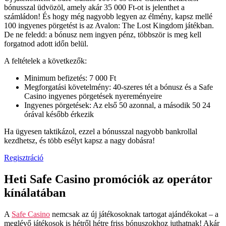
bónusszal üdvözöl, amely akár 35 000 Ft-ot is jelenthet a
számládon! És hogy még nagyobb legyen az élmény, kapsz mellé
100 ingyenes pörgetést is az Avalon: The Lost Kingdom játékban.
De ne feledd: a bónusz nem ingyen pénz, többször is meg kell
forgatnod adott időn belül.
A feltételek a következők:
Minimum befizetés: 7 000 Ft
Megforgatási követelmény: 40-szeres tét a bónusz és a Safe
Casino ingyenes pörgetések nyereményeire
Ingyenes pörgetések: Az első 50 azonnal, a második 50 24
órával később érkezik
Ha ügyesen taktikázol, ezzel a bónusszal nagyobb bankrollal
kezdhetsz, és több esélyt kapsz a nagy dobásra!
Regisztráció
Heti Safe Casino promóciók az operátor
kínálatában
A
Safe Casino
nemcsak az új játékosoknak tartogat ajándékokat – a
meglévő játékosok is hétről hétre friss bónuszokhoz juthatnak! Akár