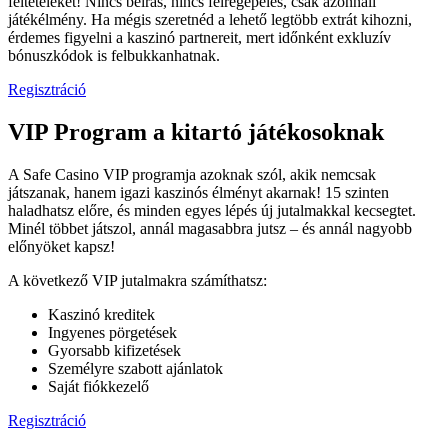
feltételeket! Nincs beírás, nincs félregépelés, csak azonnali
játékélmény. Ha mégis szeretnéd a lehető legtöbb extrát kihozni,
érdemes figyelni a kaszinó partnereit, mert időnként exkluzív
bónuszkódok is felbukkanhatnak.
Regisztráció
VIP Program a kitartó játékosoknak
A Safe Casino VIP programja azoknak szól, akik nemcsak
játszanak, hanem igazi kaszinós élményt akarnak! 15 szinten
haladhatsz előre, és minden egyes lépés új jutalmakkal kecsegtet.
Minél többet játszol, annál magasabbra jutsz – és annál nagyobb
előnyöket kapsz!
A következő VIP jutalmakra számíthatsz:
Kaszinó kreditek
Ingyenes pörgetések
Gyorsabb kifizetések
Személyre szabott ajánlatok
Saját fiókkezelő
Regisztráció