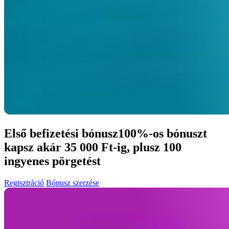
Első befizetési bónusz
100%-os bónuszt
kapsz akár 35 000 Ft-ig, plusz 100
ingyenes pörgetést
Regisztráció
Bónusz szerzése