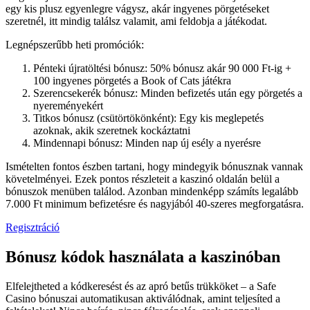
egy kis plusz egyenlegre vágysz, akár ingyenes pörgetéseket
szeretnél, itt mindig találsz valamit, ami feldobja a játékodat.
Legnépszerűbb heti promóciók:
Pénteki újratöltési bónusz: 50% bónusz akár 90 000 Ft-ig +
100 ingyenes pörgetés a Book of Cats játékra
Szerencsekerék bónusz: Minden befizetés után egy pörgetés a
nyereményekért
Titkos bónusz (csütörtökönként): Egy kis meglepetés
azoknak, akik szeretnek kockáztatni
Mindennapi bónusz: Minden nap új esély a nyerésre
Ismételten fontos észben tartani, hogy mindegyik bónusznak vannak
követelményei. Ezek pontos részleteit a kaszinó oldalán belül a
bónuszok menüben találod. Azonban mindenképp számíts legalább
7.000 Ft minimum befizetésre és nagyjából 40-szeres megforgatásra.
Regisztráció
Bónusz kódok használata a kaszinóban
Elfelejtheted a kódkeresést és az apró betűs trükköket – a Safe
Casino bónuszai automatikusan aktiválódnak, amint teljesíted a