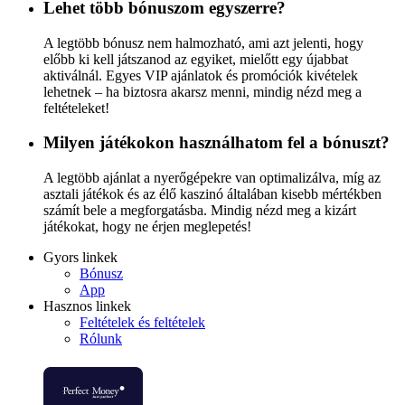
Lehet több bónuszom egyszerre?
A legtöbb bónusz nem halmozható, ami azt jelenti, hogy
előbb ki kell játszanod az egyiket, mielőtt egy újabbat
aktiválnál. Egyes VIP ajánlatok és promóciók kivételek
lehetnek – ha biztosra akarsz menni, mindig nézd meg a
feltételeket!
Milyen játékokon használhatom fel a bónuszt?
A legtöbb ajánlat a nyerőgépekre van optimalizálva, míg az
asztali játékok és az élő kaszinó általában kisebb mértékben
számít bele a megforgatásba. Mindig nézd meg a kizárt
játékokat, hogy ne érjen meglepetés!
Gyors linkek
Bónusz
App
Hasznos linkek
Feltételek és feltételek
Rólunk